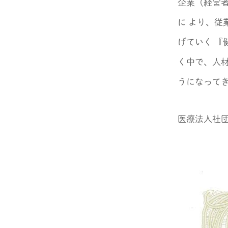
企業（経営
に より、
げていく 『
く中で、人
うになって
医療法人社